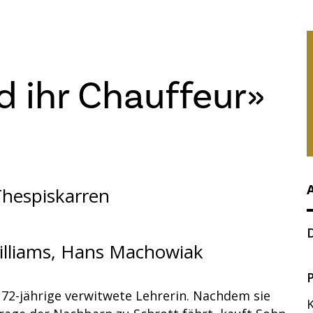
d ihr Chauffeur»
hespiskarren
D
lliams, Hans Machowiak
P
ne 72-jährige verwitwete Lehrerin. Nachdem sie
K