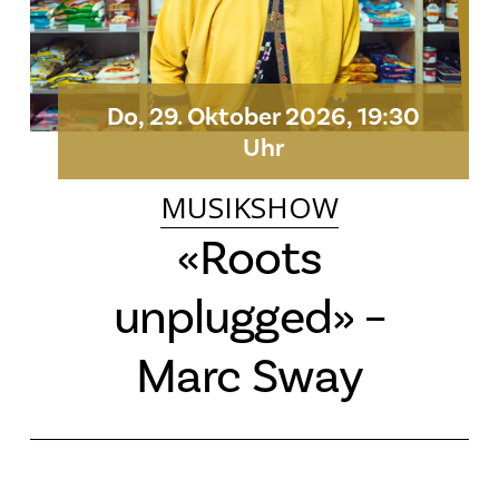
Do, 29. Oktober 2026, 19:30
Uhr
MUSIKSHOW
«Roots
unplugged» –
Marc Sway