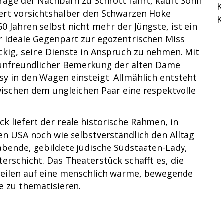
age der Nachbarn zu Schrott fährt, kauft Sohn
K
ert vorsichtshalber den Schwarzen Hoke
K
0 Jahren selbst nicht mehr der Jüngste, ist ein
r ideale Gegenpart zur egozentrischen Miss
ckig, seine Dienste in Anspruch zu nehmen. Mit
unfreundlicher Bemerkung der alten Dame
isy in den Wagen einsteigt. Allmählich entsteht
schen dem ungleichen Paar eine respektvolle
ck liefert der reale historische Rahmen, in
den USA noch wie selbstverständlich den Alltag
ende, gebildete jüdische Südstaaten-Lady,
erschicht. Das Theaterstück schafft es, die
teilen auf eine menschlich warme, bewegende
e zu thematisieren.